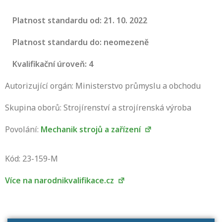
Platnost standardu od: 21. 10. 2022
Platnost standardu do: neomezeně
Kvalifikační úroveň: 4
Autorizující orgán: Ministerstvo průmyslu a obchodu
Skupina oborů: Strojírenství a strojírenská výroba
Povolání:
Mechanik strojů a zařízení
Projděte si seznam profesních kvalifikací.
Víte, jaké dovednosti musíte pro danou
Kód: 23-159-M
kvalifikaci prokázat?
Více na narodnikvalifikace.cz