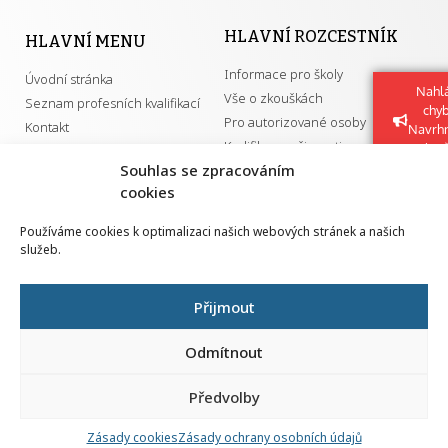
HLAVNÍ ROZCESTNÍK
HLAVNÍ MENU
Informace pro školy
Úvodní stránka
Nahlá
Vše o zkouškách
Seznam profesních kvalifikací
chy
Pro autorizované osoby
Kontakt
Navrh
Kvalifikace a živnosti
vylep
Souhlas se zpracováním
cookies
DŮLEŽITÉ ODKAZY
Používáme cookies k optimalizaci našich webových stránek a našich
služeb.
GDPR
Převodník ÚPK a živností
Národní pedagogický institut ČR
Přehled PK pro splnění MZK
Přijmout
Senovážné náměstí 25
110 00 Praha 1
Odmítnout
Předvolby
Zásady cookies
Zásady ochrany osobních údajů
Všechna práva vyhrazena | 2026