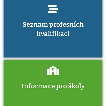
Seznam profesních
kvalifikací
Informace pro školy
Zjistěte, jak se přihlásit ke zkoušce a kde
získáte informace o tom, kdo vás vyzkouší.