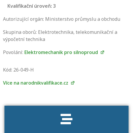
Kvalifikační úroveň: 3
Autorizující orgán: Ministerstvo průmyslu a obchodu
Skupina oborů: Elektrotechnika, telekomunikační a
výpočetní technika
Povolání:
Elektromechanik pro silnoproud
Projděte si seznam profesních kvalifikací.
Víte, jaké dovednosti musíte pro danou
Kód: 26-049-H
kvalifikaci prokázat?
Více na narodnikvalifikace.cz