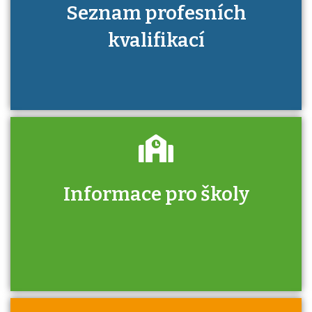
Seznam profesních
kvalifikací
Informace pro školy
Zjistěte, jak se přihlásit ke zkoušce a kde
získáte informace o tom, kdo vás vyzkouší.