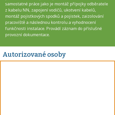
samostatné práce jako je montáž přípojky odběratele
z kabelu NN, zapojení vodičů, ukotvení kabelů,
montáž pojistkových spodků a pojistek, zaizolování
pracoviště a následnou kontrolu a vyhodnocení
funkčnosti instalace. Provádí záznam do příslušné
provozní dokumentace.
Autorizované osoby