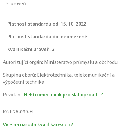
3
. úroveň
Platnost standardu od: 15. 10. 2022
Platnost standardu do: neomezeně
Kvalifikační úroveň: 3
Autorizující orgán: Ministerstvo průmyslu a obchodu
Skupina oborů: Elektrotechnika, telekomunikační a
výpočetní technika
Povolání:
Elektromechanik pro slaboproud
Projděte si seznam profesních kvalifikací.
Víte, jaké dovednosti musíte pro danou
Kód: 26-039-H
kvalifikaci prokázat?
Více na narodnikvalifikace.cz