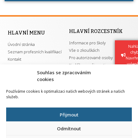
HLAVNÍ ROZCESTNÍK
HLAVNÍ MENU
Informace pro školy
Úvodní stránka
Nahlá
Vše o zkouškách
Seznam profesních kvalifikací
chy
Pro autorizované osoby
Navrh
Kontakt
vylep
Kvalifikace a živnosti
Souhlas se zpracováním
cookies
DŮLEŽITÉ ODKAZY
Používáme cookies k optimalizaci našich webových stránek a našich
služeb.
GDPR
Převodník ÚPK a živností
Národní pedagogický institut ČR
Přehled PK pro splnění MZK
Přijmout
Senovážné náměstí 25
110 00 Praha 1
Odmítnout