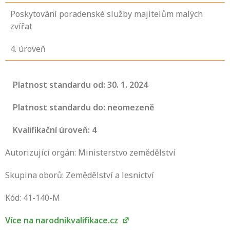
Poskytování poradenské služby majitelům malých
zvířat
4
. úroveň
Platnost standardu od: 30. 1. 2024
Platnost standardu do: neomezeně
Kvalifikační úroveň: 4
Autorizující orgán: Ministerstvo zemědělství
Skupina oborů: Zemědělství a lesnictví
Projděte si seznam profesních kvalifikací.
Víte, jaké dovednosti musíte pro danou
Kód: 41-140-M
kvalifikaci prokázat?
Více na narodnikvalifikace.cz