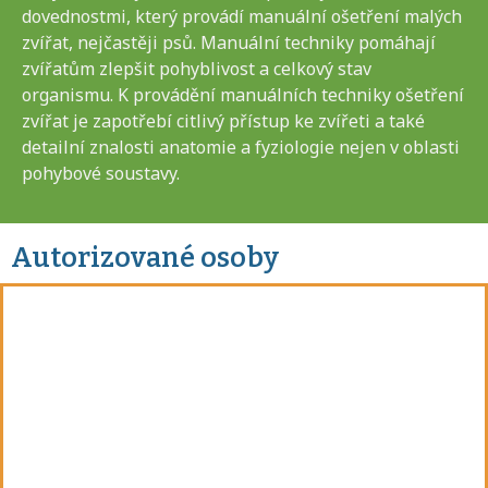
dovednostmi, který provádí manuální ošetření malých
zvířat, nejčastěji psů. Manuální techniky pomáhají
zvířatům zlepšit pohyblivost a celkový stav
organismu. K provádění manuálních techniky ošetření
zvířat je zapotřebí citlivý přístup ke zvířeti a také
detailní znalosti anatomie a fyziologie nejen v oblasti
pohybové soustavy.
Autorizované osoby