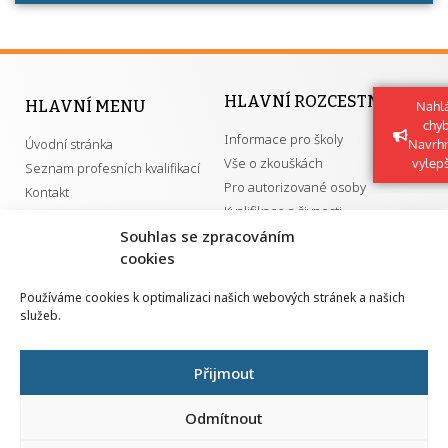
HLAVNÍ ROZCESTNÍK
HLAVNÍ MENU
Nahlá
chy
Informace pro školy
Úvodní stránka
Navrh
Vše o zkouškách
vylep
Seznam profesních kvalifikací
Pro autorizované osoby
Kontakt
Kvalifikace a živnosti
Souhlas se zpracováním
cookies
DŮLEŽITÉ ODKAZY
Používáme cookies k optimalizaci našich webových stránek a našich
služeb.
GDPR
Převodník ÚPK a živností
Národní pedagogický institut ČR
Přehled PK pro splnění MZK
Přijmout
Senovážné náměstí 25
110 00 Praha 1
Odmítnout