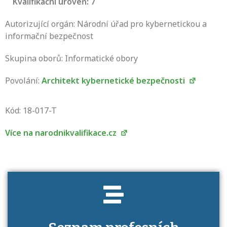
Kvalifikační úroveň: 7
Autorizující orgán: Národní úřad pro kybernetickou a
informační bezpečnost
Skupina oborů: Informatické obory
Povolání:
Architekt kybernetické bezpečnosti
Projděte si seznam profesních kvalifikací.
Víte, jaké dovednosti musíte pro danou
Kód: 18-017-T
kvalifikaci prokázat?
Více na narodnikvalifikace.cz