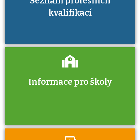
Seznam profesních
kvalifikací
Informace pro školy
Zjistěte, jak se přihlásit ke zkoušce a kde
získáte informace o tom, kdo vás vyzkouší.