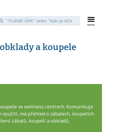
 obklady a koupele
 koupele ve wellness centrech. Komunikuje
h využití, má přehled o zábalech, koupelích
bení zábalů, koupelí a obkladů.