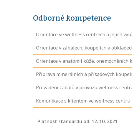
Odborné kompetence
Orientace ve wellness centrech a jejich využ
Orientace v zábalech, koupelích a obklade
Orientace v anatomii kůže, onemocněních k
Příprava minerálních a přísadových koupelí
Provádění zábalů v provozu wellness centr
Komunikace s klientem ve wellness centru
Projděte si
seznam
Platnost standardu od: 12. 10. 2021
profesních
kvalifikací. Víte,