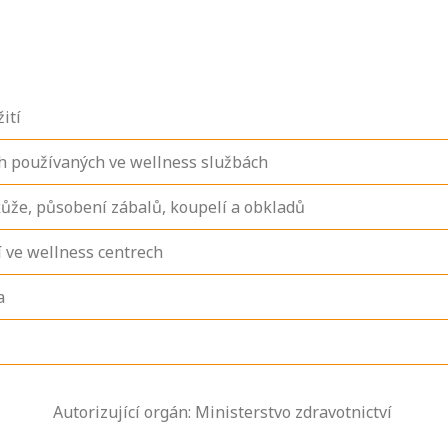
ití
ch používaných ve wellness službách
ůže, působení zábalů, koupelí a obkladů
 ve wellness centrech
a
Zjistěte, jak se
Autorizující orgán: Ministerstvo zdravotnictví
přihlásit ke
zkoušce a kde