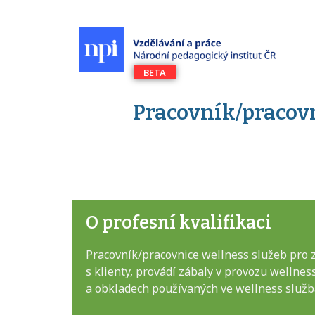
Pracovník/pracovn
O profesní kvalifikaci
Pracovník/pracovnice wellness služeb pro 
s klienty, provádí zábaly v provozu wellnes
a obkladech používaných ve wellness služb