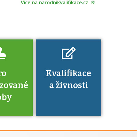
Pro které toto
Více na narodnikvalifikace.cz
platí a kde si
znalosti a
dovednosti
nechat ověřit?
ro
Kvalifikace
izované
a živnosti
oby