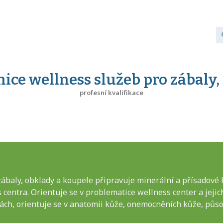
ice wellness služeb pro zábaly,
profesní kvalifikace
zábaly, obklady a koupele připravuje minerální a přísadové
s centra. Orientuje se v problematice wellness center a jejic
ách, orientuje se v anatomii kůže, onemocněních kůže, půso