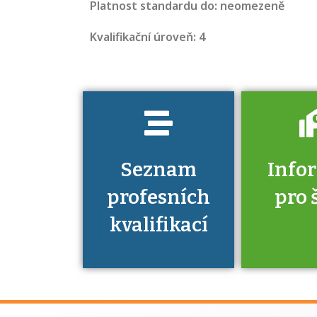
Platnost standardu do: neomezeně
jaké dovednosti
musíte pro danou
Kvalifikační úroveň: 4
kvalifikaci
prokázat?
Seznam
Info
profesních
pro 
kvalifikací
Víte, že 