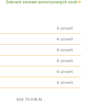
Zobrazit seznam autorizovaných osob
4
. úroveň
4
. úroveň
4
. úroveň
4
. úroveň
4
. úroveň
4
. úroveň
U řady živností je
podmínkou k
jejímu získání
Kód: 74-038-M
určitá kvalifikace.