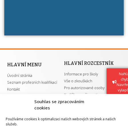
má získání autorizace?
HLAVNÍ ROZCESTNÍK
HLAVNÍ MENU
Informace pro školy
Nahlá
Úvodní stránka
chy
Vše o zkouškách
Seznam profesních kvalifikací
Navrh
Pro autorizované osoby
Kontakt
vylep
Kvalifikace a živnosti
Souhlas se zpracováním
cookies
DŮLEŽITÉ ODKAZY
Používáme cookies k optimalizaci našich webových stránek a našich
služeb.
GDPR