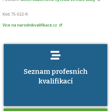
Projděte si seznam profesních kvalifikací.
Víte, jaké dovednosti musíte pro danou
Kód: 75-022-R
kvalifikaci prokázat?
Více na narodnikvalifikace.cz
Seznam profesních
kvalifikací