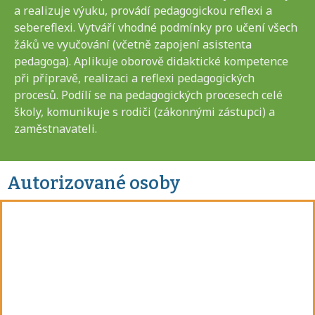
a realizuje výuku, provádí pedagogickou reflexi a
sebereflexi. Vytváří vhodné podmínky pro učení všech
žáků ve vyučování (včetně zapojení asistenta
pedagoga). Aplikuje oborově didaktické kompetence
při přípravě, realizaci a reflexi pedagogických
procesů. Podílí se na pedagogických procesech celé
školy, komunikuje s rodiči (zákonnými zástupci) a
zaměstnavateli.
Autorizované osoby