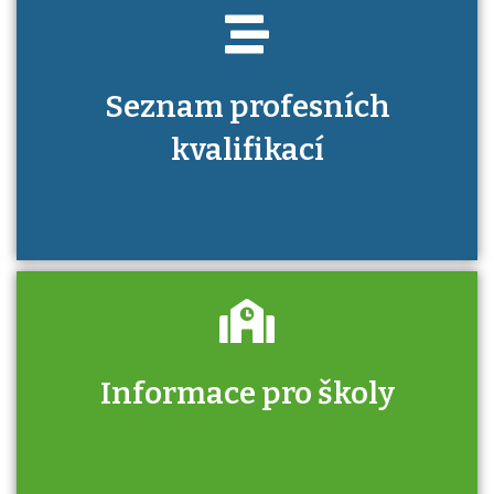
Seznam profesních
kvalifikací
Informace pro školy
Zjistěte, jak se přihlásit ke zkoušce a kde
získáte informace o tom, kdo vás vyzkouší.