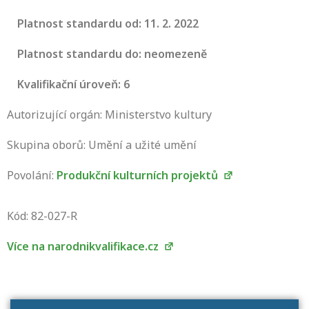
Platnost standardu od: 11. 2. 2022
Platnost standardu do: neomezeně
Kvalifikační úroveň: 6
Autorizující orgán: Ministerstvo kultury
Skupina oborů: Umění a užité umění
Povolání:
Produkční kulturních projektů
Projděte si seznam profesních kvalifikací.
Víte, jaké dovednosti musíte pro danou
Kód: 82-027-R
kvalifikaci prokázat?
Více na narodnikvalifikace.cz