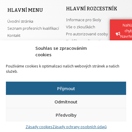
HLAVNÍ ROZCESTNÍK
HLAVNÍ MENU
Informace pro školy
Úvodní stránka
Nahlá
Vše o zkouškách
Seznam profesních kvalifikací
chy
Pro autorizované osoby
Kontakt
Navrh
Kvalifikace a živnosti
vylep
Souhlas se zpracováním
cookies
DŮLEŽITÉ ODKAZY
Používáme cookies k optimalizaci našich webových stránek a našich
služeb.
GDPR
Převodník ÚPK a živností
Národní pedagogický institut ČR
Přehled PK pro splnění MZK
Přijmout
Senovážné náměstí 25
110 00 Praha 1
Odmítnout
Předvolby
Zásady cookies
Zásady ochrany osobních údajů
Všechna práva vyhrazena | 2026