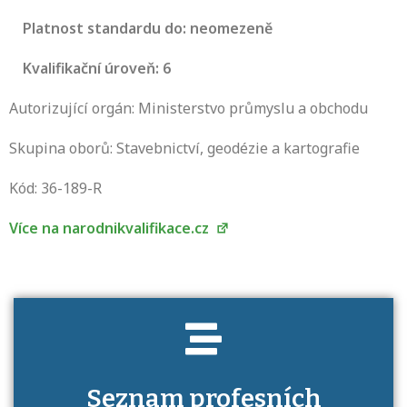
Platnost standardu do: neomezeně
Kvalifikační úroveň: 6
Autorizující orgán: Ministerstvo průmyslu a obchodu
Skupina oborů: Stavebnictví, geodézie a kartografie
Projděte si seznam profesních kvalifikací.
Víte, jaké dovednosti musíte pro danou
Kód: 36-189-R
kvalifikaci prokázat?
Více na narodnikvalifikace.cz
Seznam profesních