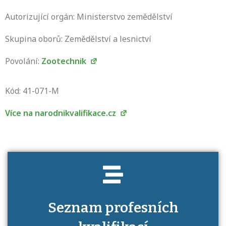
Autorizující orgán: Ministerstvo zemědělství
Skupina oborů: Zemědělství a lesnictví
Povolání:
Zootechnik
Projděte si seznam profesních kvalifikací.
Víte, jaké dovednosti musíte pro danou
Kód: 41-071-M
kvalifikaci prokázat?
Více na narodnikvalifikace.cz
Seznam profesních