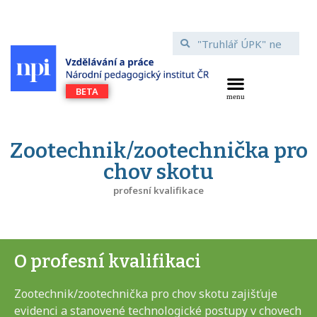
Zootechnik/zootechnička pro
chov skotu
profesní kvalifikace
O profesní kvalifikaci
Zootechnik/zootechnička pro chov skotu zajišťuje
evidenci a stanovené technologické postupy v chovech