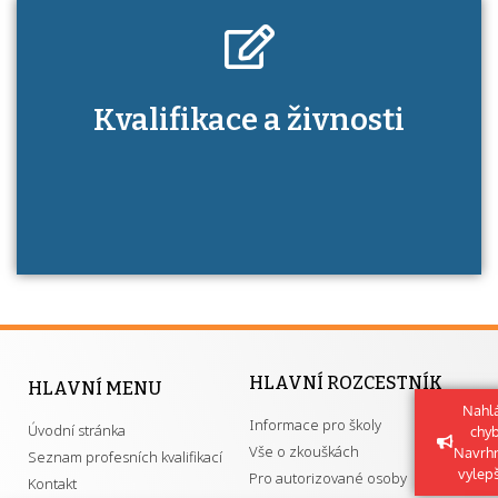
Kdo je to autorizovaná osoba a jaké výhody
Kvalifikace a živnosti
má získání autorizace?
HLAVNÍ ROZCESTNÍK
HLAVNÍ MENU
Nahlá
Informace pro školy
Úvodní stránka
chy
Vše o zkouškách
Navrh
Seznam profesních kvalifikací
vylep
Pro autorizované osoby
Kontakt