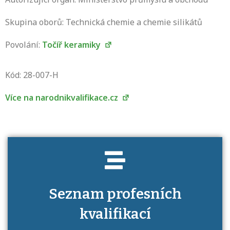
Skupina oborů: Technická chemie a chemie silikátů
Povolání:
Točíř keramiky
Projděte si seznam profesních kvalifikací.
Víte, jaké dovednosti musíte pro danou
Kód: 28-007-H
kvalifikaci prokázat?
Více na narodnikvalifikace.cz
Seznam profesních
kvalifikací