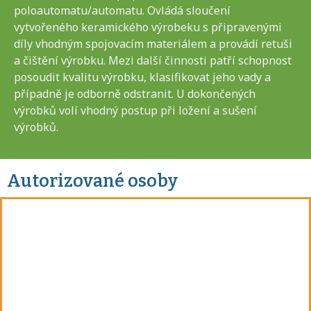
poloautomatu/automatu. Ovládá sloučení
vytvořeného keramického výrobeku s připravenými
díly vhodným spojovacím materiálem a provádí retuši
a čištění výrobku. Mezi další činnosti patří schopnost
posoudit kvalitu výrobku, klasifikovat jeho vady a
případně je odborně odstranit. U dokončených
výrobků volí vhodný postup při ložení a sušení
výrobků.
Autorizované osoby