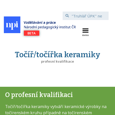
Točíř/točířka keramiky
profesní kvalifikace
O profesní kvalifikaci
Točíř/točířka keramiky vytváří keramické výrobky na
točírenském kruhu případně na točírenském