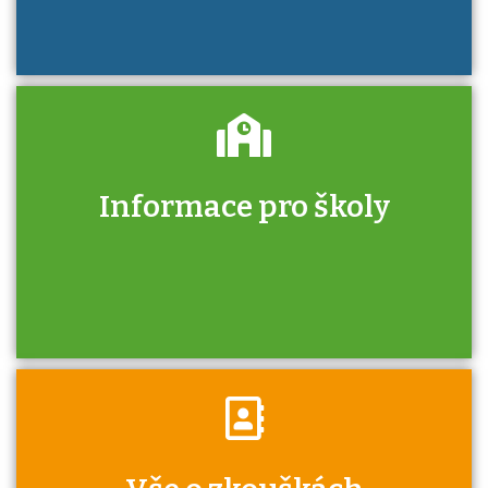
Informace pro školy
Zjistěte, jak se přihlásit ke zkoušce a kde
získáte informace o tom, kdo vás vyzkouší.
Víte, že jako škola máte v rámci Národní