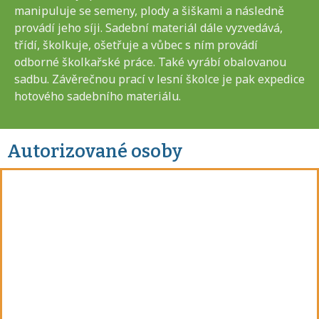
manipuluje se semeny, plody a šiškami a následně
provádí jeho síji. Sadební materiál dále vyzvedává,
třídí, školkuje, ošetřuje a vůbec s ním provádí
odborné školkařské práce. Také vyrábí obalovanou
sadbu. Závěrečnou prací v lesní školce je pak expedice
hotového sadebního materiálu.
Autorizované osoby