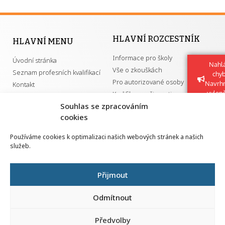
HLAVNÍ ROZCESTNÍK
HLAVNÍ MENU
Informace pro školy
Úvodní stránka
Nahlá
Vše o zkouškách
Seznam profesních kvalifikací
chy
Pro autorizované osoby
Navrh
Kontakt
vylep
Kvalifikace a živnosti
Souhlas se zpracováním
cookies
DŮLEŽITÉ ODKAZY
Používáme cookies k optimalizaci našich webových stránek a našich
služeb.
GDPR
Převodník ÚPK a živností
Národní pedagogický institut ČR
Přehled PK pro splnění MZK
Přijmout
Senovážné náměstí 25
110 00 Praha 1
Odmítnout
Předvolby