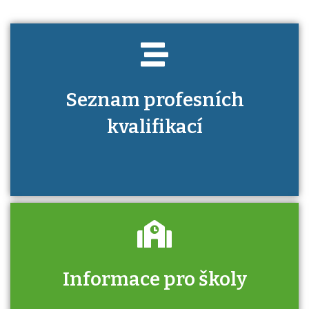
Seznam profesních
kvalifikací
Informace pro školy
Zjistěte, jak se přihlásit ke zkoušce a kde
získáte informace o tom, kdo vás vyzkouší.