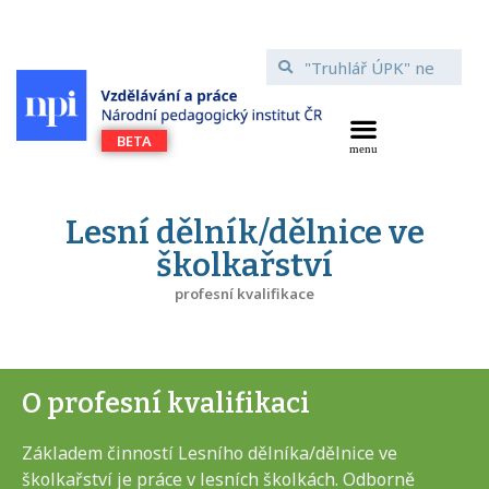
Lesní dělník/dělnice ve
školkařství
profesní kvalifikace
O profesní kvalifikaci
Základem činností Lesního dělníka/dělnice ve
školkařství je práce v lesních školkách. Odborně