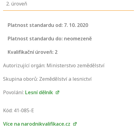
2
. úroveň
Platnost standardu od: 7. 10. 2020
Platnost standardu do: neomezeně
Kvalifikační úroveň: 2
Autorizující orgán: Ministerstvo zemědělství
Skupina oborů: Zemědělství a lesnictví
Povolání:
Lesní dělník
Projděte si seznam profesních kvalifikací.
Víte, jaké dovednosti musíte pro danou
Kód: 41-085-E
kvalifikaci prokázat?
Více na narodnikvalifikace.cz