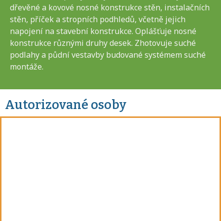
dřevěné a kovové nosné konstrukce stěn, instalačních
stěn, příček a stropních podhledů, včetně jejich
napojení na stavební konstrukce. Oplášťuje nosné
konstrukce různými druhy desek. Zhotovuje suché
podlahy a půdní vestavby budované systémem suché
montáže.
Autorizované osoby