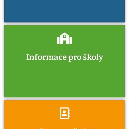
Informace pro školy
Zjistěte, jak se přihlásit ke zkoušce a kde
získáte informace o tom, kdo vás vyzkouší.
Víte, že jako škola máte v rámci Národní