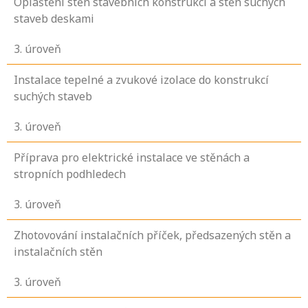
Opláštění stěn stavebních konstrukcí a stěn suchých
staveb deskami
3
. úroveň
Instalace tepelné a zvukové izolace do konstrukcí
suchých staveb
3
. úroveň
Příprava pro elektrické instalace ve stěnách a
stropních podhledech
3
. úroveň
Zhotovování instalačních příček, předsazených stěn a
instalačních stěn
3
. úroveň