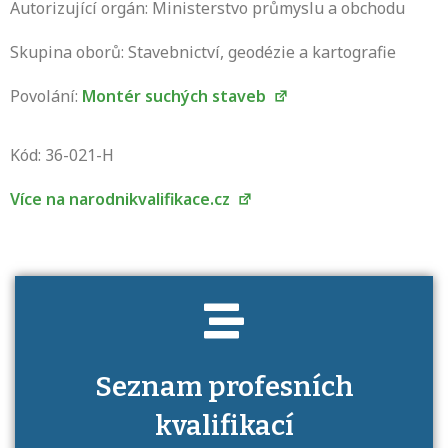
Autorizující orgán: Ministerstvo průmyslu a obchodu
Skupina oborů: Stavebnictví, geodézie a kartografie
Povolání:
Montér suchých staveb
Projděte si seznam profesních kvalifikací.
Víte, jaké dovednosti musíte pro danou
Kód: 36-021-H
kvalifikaci prokázat?
Více na narodnikvalifikace.cz
Seznam profesních
kvalifikací