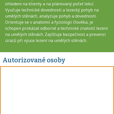
ohledem na klienty a na plánovaný počet lekcí.
Vyučuje technické dovednosti a lezecký pohyb na
umělých stěnách, analyzuje pohyb a dovednosti.
Orientuje se v anatomii a fyziologii člověka, je
schopen prokázat odborné a technické znalostí lezení
na umělých stěnách. Zajišťuje bezpečnost a prevenci
úrazů při výuce lezení na umělých stěnách.
Autorizované osoby