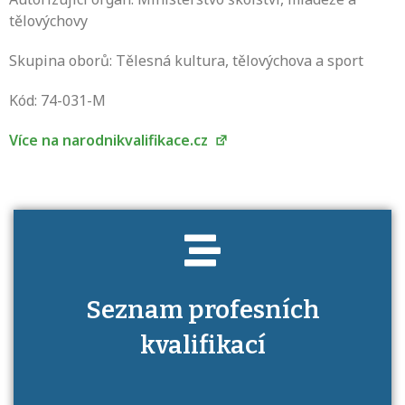
tělovýchovy
Skupina oborů: Tělesná kultura, tělovýchova a sport
Projděte si seznam profesních kvalifikací.
Víte, jaké dovednosti musíte pro danou
Kód: 74-031-M
kvalifikaci prokázat?
Více na narodnikvalifikace.cz
Seznam profesních
kvalifikací