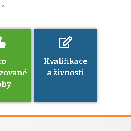
znalosti a
dovednosti
nechat ověřit?
ro
Kvalifikace
izované
a živnosti
oby
je to