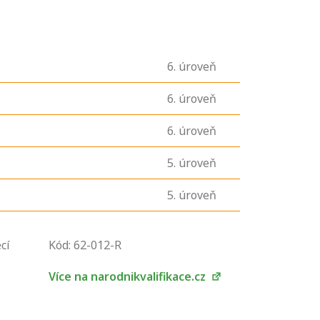
6
. úroveň
6
. úroveň
6
. úroveň
5
. úroveň
5
. úroveň
U řady živností je
cí
Kód: 62-012-R
podmínkou k
jejímu získání
Více na narodnikvalifikace.cz
určitá kvalifikace.
Pro které toto
platí a kde si