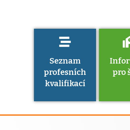
musíte pro danou
kvalifikaci
prokázat?
Seznam
Info
profesních
pro 
kvalifikací
Víte, že 
máte v