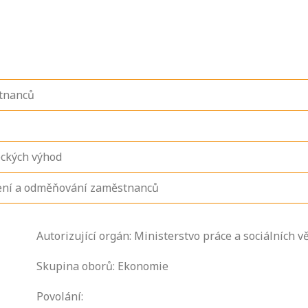
stnanců
eckých výhod
ení a odměňování zaměstnanců
Autorizující orgán: Ministerstvo práce a sociálních vě
Zjistěte, jak se
přihlásit ke
Skupina oborů: Ekonomie
zkoušce a kde
Povolání:
získáte informace