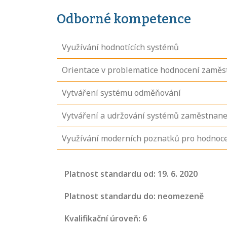
Odborné kompetence
Využívání hodnotících systémů
Orientace v problematice hodnocení zamě
Vytváření systému odměňování
Vytváření a udržování systémů zaměstnan
Využívání moderních poznatků pro hodnoc
Projděte si
Platnost standardu od: 19. 6. 2020
seznam
profesních
Platnost standardu do: neomezeně
kvalifikací. Víte,
Kvalifikační úroveň: 6
jaké dovednosti