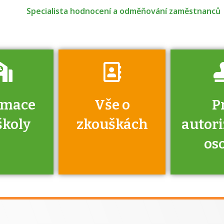
o tom, kdo vás
Specialista hodnocení a odměňování zaměstnanců
vyzkouší.
rmace
Vše o
P
školy
zkouškách
autor
os
jako škola
 rámci
Kdo 