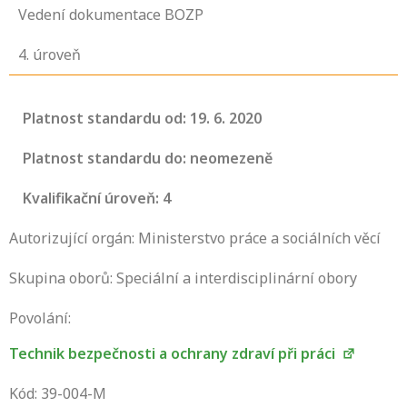
Vedení dokumentace BOZP
4
. úroveň
Platnost standardu od: 19. 6. 2020
Platnost standardu do: neomezeně
Kvalifikační úroveň: 4
Autorizující orgán: Ministerstvo práce a sociálních věcí
Skupina oborů: Speciální a interdisciplinární obory
Povolání:
Technik bezpečnosti a ochrany zdraví při práci
Projděte si seznam profesních kvalifikací.
Víte, jaké dovednosti musíte pro danou
Kód: 39-004-M