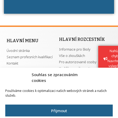
HLAVNÍ ROZCESTNÍK
HLAVNÍ MENU
Informace pro školy
Úvodní stránka
Nahlá
Vše o zkouškách
chy
Seznam profesních kvalifikací
Navrh
Pro autorizované osoby
Kontakt
vylep
Kvalifikace a živnosti
Souhlas se zpracováním
cookies
DŮLEŽITÉ ODKAZY
Používáme cookies k optimalizaci našich webových stránek a našich
služeb.
GDPR
Převodník ÚPK a živností
Národní pedagogický institut ČR
Přehled PK pro splnění MZK
Přijmout
Senovážné náměstí 25
110 00 Praha 1