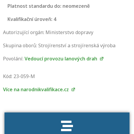
Platnost standardu do: neomezeně
Kvalifikační úroveň: 4
Autorizující orgán: Ministerstvo dopravy
Skupina oborů: Strojírenství a strojírenská výroba
Povolání:
Vedoucí provozu lanových drah
Projděte si seznam profesních kvalifikací.
Víte, jaké dovednosti musíte pro danou
Kód: 23-059-M
kvalifikaci prokázat?
Více na narodnikvalifikace.cz