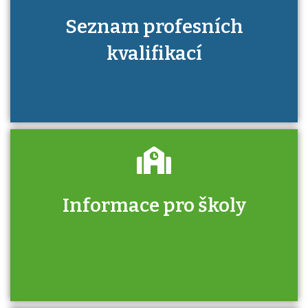
Seznam profesních
kvalifikací
Informace pro školy
Zjistěte, jak se přihlásit ke zkoušce a kde
získáte informace o tom, kdo vás vyzkouší.