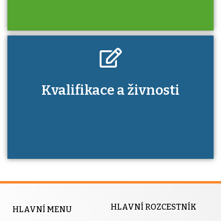
Kdo je to autorizovaná osoba a jaké výhody
Kvalifikace a živnosti
má získání autorizace?
HLAVNÍ ROZCESTNÍK
HLAVNÍ MENU