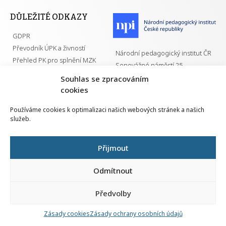
DŮLEŽITÉ ODKAZY
GDPR
Převodník ÚPK a živností
Národní pedagogický institut ČR
Přehled PK pro splnění MZK
Senovážné náměstí 25
110 00 Praha 1
Souhlas se zpracováním
cookies
Používáme cookies k optimalizaci našich webových stránek a našich
služeb.
Všechna práva vyhrazena | 2026
Přijmout
Odmítnout
Předvolby
Nahlá
chy
Zásady cookies
Zásady ochrany osobních údajů
Navrh