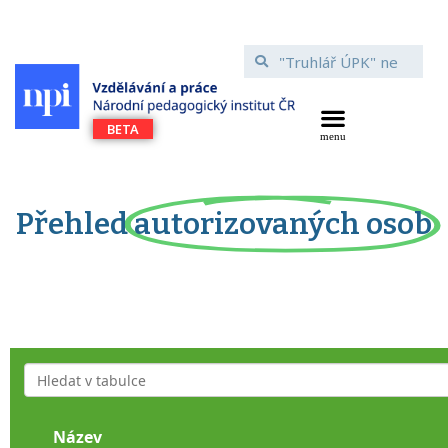
Přehled
autorizovaných osob
Název