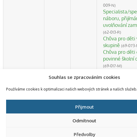
009-N)
Specialista/spe
náboru, přijímá
uvolňování za
(62-013-R)
Chůva pro děti 
skupině
(69-073-
Chůva pro děti 
povinné školní
(69-017-M)
Personalista/pe
Souhlas se zpracováním cookies
(62-007-N)
Chůva pro děts
Používáme cookies k optimalizaci našich webových stránek a našich služeb
(69-018-M)
Garant/garant
bezpečnosti pr
Přijmout
práce s dětmi a
zájmovém a ne
Odmítnout
vzdělávání
(75-0
Asistent/asiste
Předvolby