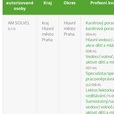
autorizované
Kraj
Okres
Profesní kv
osoby
AM SOLVO,
kraj
Hlavní
Kariérový pora
s.r.o.
Hlavní
město
kariérová pora
město
Praha
004-R)
Praha
Hlavní vedoucí 
akce dětí a ml
008-N)
Vedoucí volnoč
aktivit dětí a 
007-M)
Specialista/spe
pracovněprávní
(62-018-R)
Lektor/lektorka
vzdělávání
(75-0
Samostatný/sa
vedoucí volnoč
aktivit dětí a 