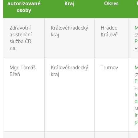
autorizované
Kraj
Okres
osoby
Zdravotní
Královéhradecký
Hradec
M
asistenční
kraj
Králové
(
služba ČR
P
z.s.
H
Mgr. Tomáš
Královéhradecký
Trutnov
M
Břeň
kraj
(
P
H
I
d
M
I
p