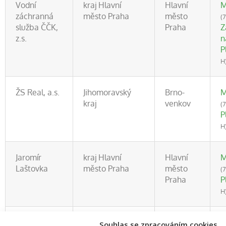
Vodní
kraj Hlavní
Hlavní
M
záchranná
město Praha
město
(
služba ČČK,
Praha
Z
z.s.
n
P
H
ŽS Real, a.s.
Jihomoravský
Brno-
M
kraj
venkov
(
P
H
Jaromír
kraj Hlavní
Hlavní
M
Laštovka
město Praha
město
(
Praha
P
H
MedicPoint
Kraj Vysočina
Havlíčkův
R
Souhlas se zpracováním cookies