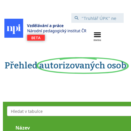
Přehled
autorizovaných osob
Název