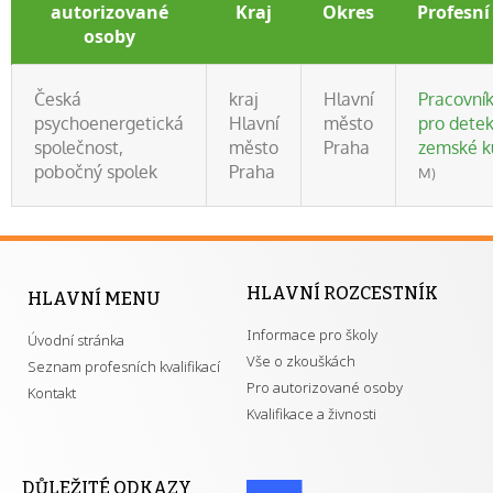
autorizované
Kraj
Okres
Profesní
osoby
Česká
kraj
Hlavní
Pracovní
psychoenergetická
Hlavní
město
pro detek
společnost,
město
Praha
zemské k
pobočný spolek
Praha
M)
HLAVNÍ ROZCESTNÍK
HLAVNÍ MENU
Informace pro školy
Úvodní stránka
Vše o zkouškách
Seznam profesních kvalifikací
Pro autorizované osoby
Kontakt
Kvalifikace a živnosti
DŮLEŽITÉ ODKAZY