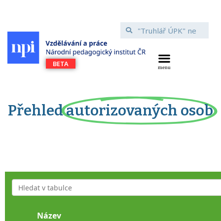
Přehled
autorizovaných osob
Název