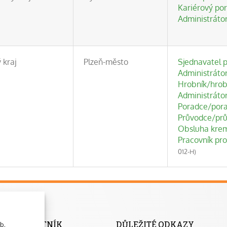
Kariérový po
Administráto
 kraj
Plzeň-město
Sjednavatel 
Administráto
Hrobník/hrob
Administráto
Poradce/pora
Průvodce/prů
Obsluha krem
Pracovník pro
012-H)
NÍ ROZCESTNÍK
DŮLEŽITÉ ODKAZY
b.