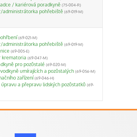
radce / kariérová poradkyně
(75-004-R)
r/administrátorka pohřebiště
(69-019-M)
pohřbení
(69-021-M)
r/administrátorka pohřebiště
(69-019-M)
nice
(69-005-E)
r krematoria
(69-047-M)
dkyně pro pozůstalé
(69-020-M)
vodkyně umírajících a pozůstalých
(69-056-M)
ačního zařízení
(69-046-H)
 úpravu a přepravu lidských pozůstatků
(69-