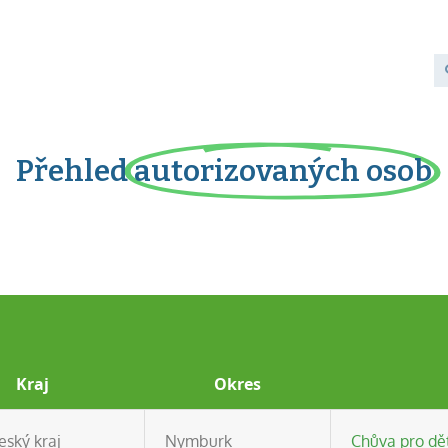
Přehled
autorizovaných osob
Kraj
Okres
eský kraj
Nymburk
Chůva pro dět