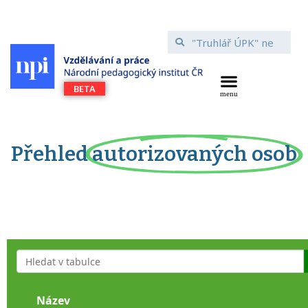
Přehled
autorizovaných osob
Název