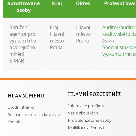
autorizované
Kraj
Okres
Profesní kval
osoby
Sdružení
kraj
Hlavní
Auditor/audito
agentur pro
Hlavní
město
kvality sběru d
výzkum trhu
město
Praha
061-N)
a veřejného
Praha
Specialista/spe
mínění
výzkumu trhu
(
SIMAR
HLAVNÍ ROZCESTNÍK
HLAVNÍ MENU
Informace pro školy
Úvodní stránka
Vše o zkouškách
Seznam profesních kvalifikací
Pro autorizované osoby
Kontakt
Kvalifikace a živnosti