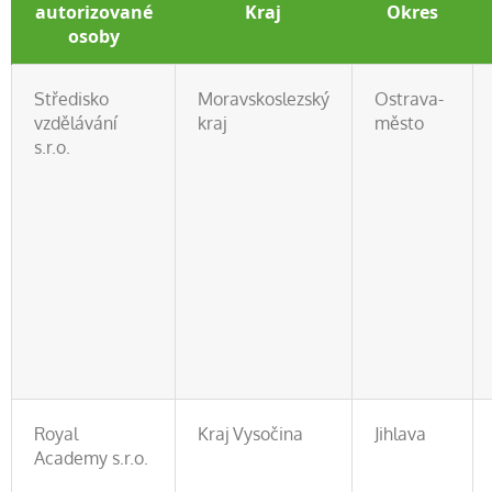
autorizované
Kraj
Okres
osoby
Středisko
Moravskoslezský
Ostrava-
vzdělávání
kraj
město
s.r.o.
Royal
Kraj Vysočina
Jihlava
Academy s.r.o.