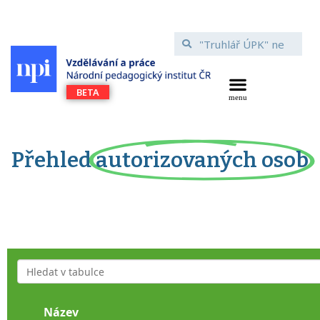
Přehled
autorizovaných osob
Název