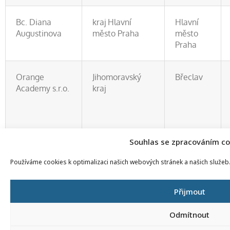
Bc. Diana
kraj Hlavní
Hlavní
Augustinova
město Praha
město
Praha
Orange
Jihomoravský
Břeclav
Academy s.r.o.
kraj
Souhlas se zpracováním co
Používáme cookies k optimalizaci našich webových stránek a našich služeb
Effectix.com, s.
kraj Hlavní
Hlavní
r. o.
město Praha
město
Praha
Přijmout
Odmítnout
MAVO s.r.o.
Středočeský kraj
Praha-