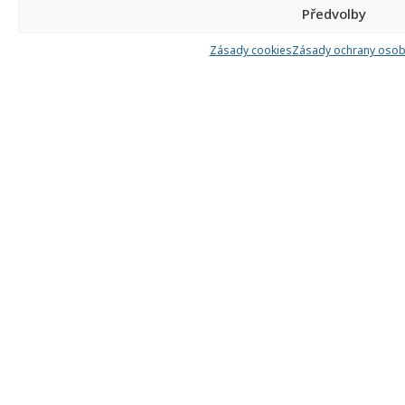
západ
Předvolby
Zásady cookies
Zásady ochrany osob
PrimaFuture.cz
kraj Hlavní
Hlavní
s.r.o.
město Praha
město
Praha
Skillmea s. r. o.
kraj Hlavní
Hlavní
město Praha
město
Praha