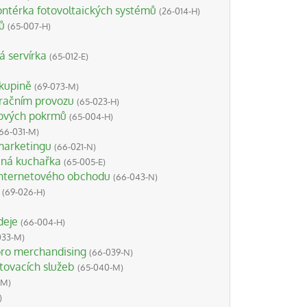
ntérka fotovoltaických systémů
(26-014-H)
ů
(65-007-H)
 servírka
(65-012-E)
skupině
(69-073-M)
uračním provozu
(65-023-H)
ových pokrmů
(65-004-H)
(66-031-M)
 marketingu
(66-021-N)
ná kuchařka
(65-005-E)
 internetového obchodu
(66-043-N)
(69-026-H)
deje
(66-004-H)
033-M)
 pro merchandising
(66-039-N)
ovacích služeb
(65-040-M)
-M)
)