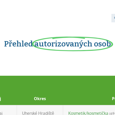
Přehled
autorizovaných osob
j
Okres
P
aj
Uherské Hradiště
Kosmetik/kosmetička
(69