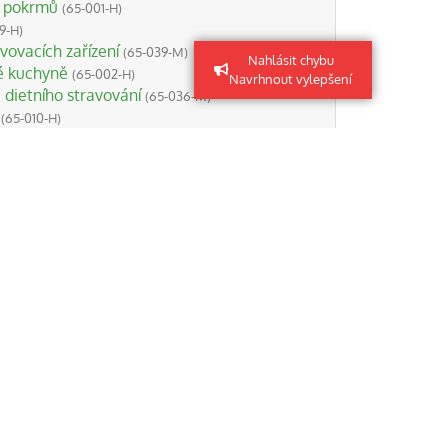
h pokrmů
(65-001-H)
9-H)
ovacích zařízení
(65-039-M)
Nahlásit chybu
é kuchyně
(65-002-H)
Navrhnout vylepšení
dietního stravování
(65-036-M)
(65-010-H)
upkyně
(66-015-M)
ná kuchařka pokrmů rychlého občerstvení
ltimédia a nová média
(66-032-M)
kých sítí
(26-018-H)
oudých zařízení
(26-020-H)
kých instalací
(26-017-H)
a v oblasti informačních a komunikačních
érová poradkyně
(75-004-R)
svodů
(26-021-H)
ho vzdělávání
(75-021-T)
l/zprostředkovatelka
(66-042-M)
ch stanic pro elektromobily
(26-036-H)
ckých rozvaděčů