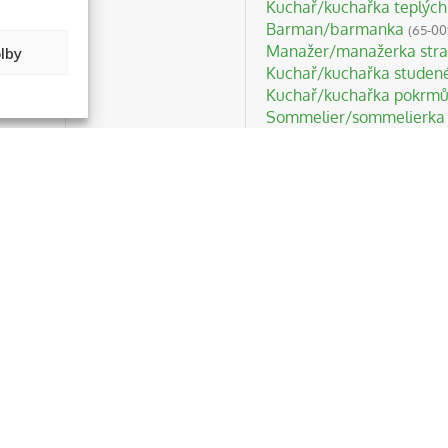
Kuchař/kuchařka teplýc
Barman/barmanka
(65-00
Manažer/manažerka strav
lby
Kuchař/kuchařka studen
Kuchař/kuchařka pokrmů 
Sommelier/sommelierka
Obchodní zástupce/zást
Pomocný kuchař / pomoc
(65-003-E)
Nákupčí pro internet, mu
Montér/montérka elektric
Montér/montérka slabopr
Montér/montérka elektric
Koordinátor/koordinátork
technologií
(75-011-T)
Kariérový poradce / kari
Montér/montérka hromo
Manažer/manažerka další
Realitní zprostředkovate
Montér/montérka dobíjecí
Montér/montérka elektri