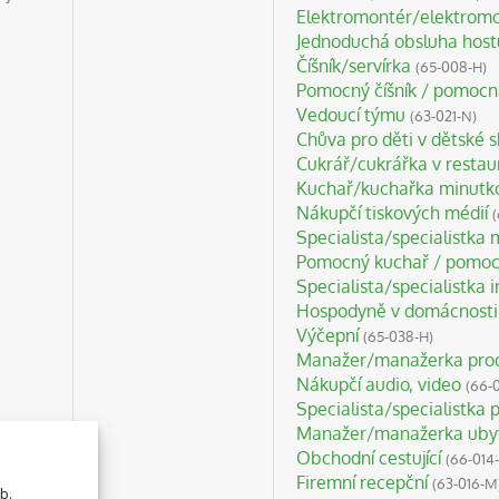
Elektromontér/elektromo
Jednoduchá obsluha host
Číšník/servírka
(65-008-H)
Pomocný číšník / pomocná
Vedoucí týmu
(63-021-N)
Chůva pro děti v dětské 
Cukrář/cukrářka v resta
Kuchař/kuchařka minutk
Nákupčí tiskových médií
Specialista/specialistka
Pomocný kuchař / pomoc
Specialista/specialistka
Hospodyně v domácnosti
Výčepní
(65-038-H)
Manažer/manažerka pro
Nákupčí audio, video
(66-
Specialista/specialistka
Manažer/manažerka ubyt
Obchodní cestující
(66-014
Firemní recepční
(63-016-M
b.