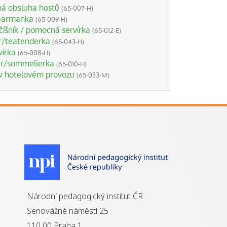
á obsluha hostů
(65-007-H)
barmanka
(65-009-H)
íšník / pomocná servírka
(65-012-E)
r/teatenderka
(65-043-H)
vírka
(65-008-H)
r/sommelierka
(65-010-H)
v hotelovém provozu
(65-033-M)
Národní pedagogický institut ČR
Senovážné náměstí 25
110 00 Praha 1