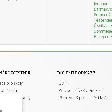
Jednoduch
Barman/
Pomocný č
Teatende
Číšník/ser
Sommelie
Recepční 
NÍ ROZCESTNÍK
DŮLEŽITÉ ODKAZY
ace pro školy
GDPR
zkouškách
Převodník ÚPK a živností
torizované osoby
Přehled PK pro splnění MZK
kace a živnosti
b.