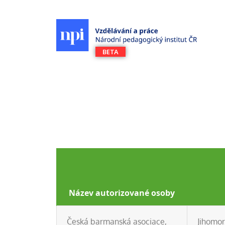
Název autorizované osoby
Česká barmanská asociace,
Jihomor