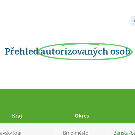
Přehled
autorizovaných osob
Kraj
Okres
avský kraj
Brno-město
Barista/b