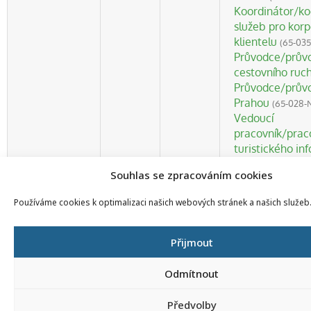
Koordinátor/ko
služeb pro korp
klientelu
(65-035
Průvodce/prův
cestovního ruc
Průvodce/prův
Prahou
(65-028-
Vedoucí
pracovník/prac
turistického in
centra
(65-029-N
Souhlas se zpracováním cookies
Používáme cookies k optimalizaci našich webových stránek a našich služeb
HLAVNÍ ROZCESTNÍK
Přijmout
HLAVNÍ MENU
Informace pro školy
Úvodní stránka
Odmítnout
Vše o zkouškách
Seznam profesních kvalifikací
Pro autorizované osoby
Kontakt
Předvolby