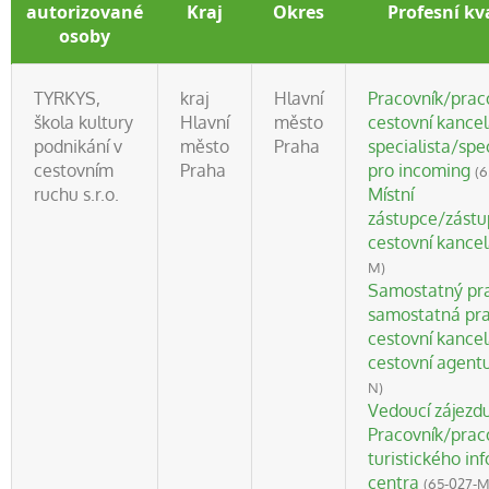
autorizované
Kraj
Okres
Profesní kv
osoby
TYRKYS,
kraj
Hlavní
Pracovník/prac
škola kultury
Hlavní
město
cestovní kancel
podnikání v
město
Praha
specialista/spe
cestovním
Praha
pro incoming
(
ruchu s.r.o.
Místní
zástupce/zást
cestovní kance
M)
Samostatný pra
samostatná pr
cestovní kancel
cestovní agent
N)
Vedoucí zájezd
Pracovník/prac
turistického in
centra
(65-027-M