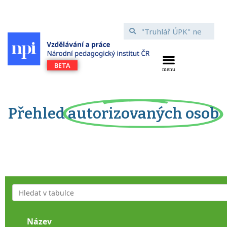
Přehled
autorizovaných osob
Název