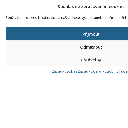
strojů
(
Souhlas se zpracováním cookies
Mechan
převod
Používáme cookies k optimalizaci našich webových stránek a našich služeb
(23-101-H
Frézař/
Mechan
Přijmout
hnacíc
automo
Odmítnout
Předvolby
Zásady cookies
Zásady ochrany osobních úda
HLAVNÍ ROZCESTNÍK
HLAVNÍ MENU
Informace pro školy
Úvodní stránka
Vše o zkouškách
Seznam profesních kvalifikací
Pro autorizované osoby
Kontakt
Kvalifikace a živnosti