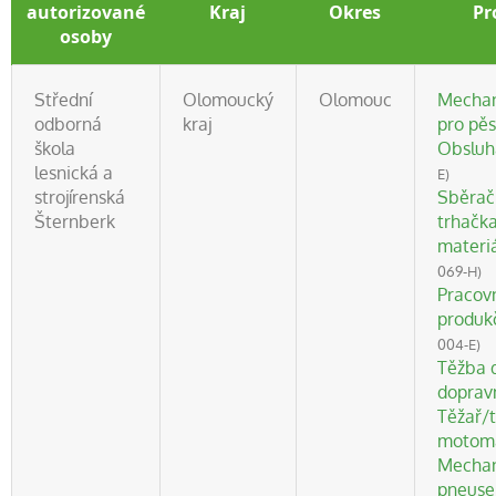
autorizované
Kraj
Okres
Pr
osoby
Střední
Olomoucký
Olomouc
Mechan
odborná
kraj
pro pěs
škola
Obsluh
lesnická a
E)
strojírenská
Sběrač 
Šternberk
trhačk
materiá
069-H)
Pracov
produk
004-E)
Těžba d
dopravn
Těžař/t
motoma
Mechan
pneuse