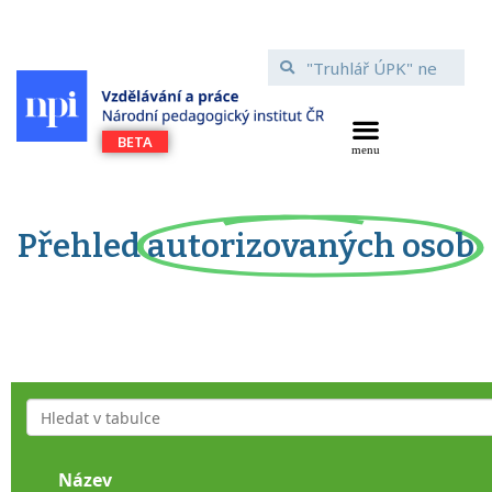
Přehled
autorizovaných osob
Název