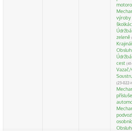
motoro
Mechan
výroby 
školká
Údržbá
zeleně
Krajiná
Obsluh
Údržbá
cest
(41
Vazač/
Soustru
(23-022-
Mechan
přísluš
automo
Mechan
podvoz
osobní
Obsluh