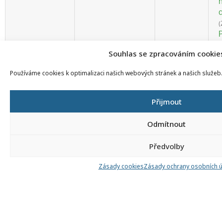
(
Souhlas se zpracováním cookie
t
Používáme cookies k optimalizaci našich webových stránek a našich služeb
0
Přijmout
Odmítnout
Předvolby
k
Zásady cookies
Zásady ochrany osobních 