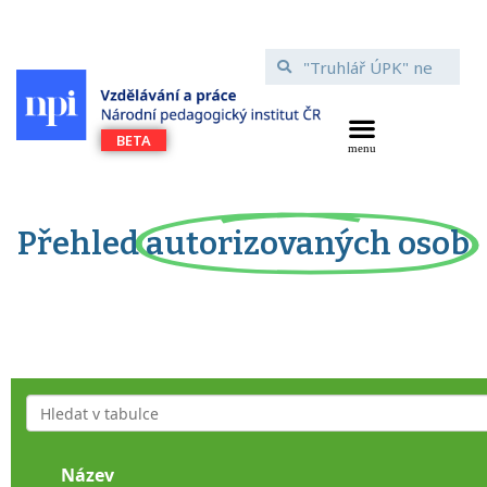
Přehled
autorizovaných osob
Název