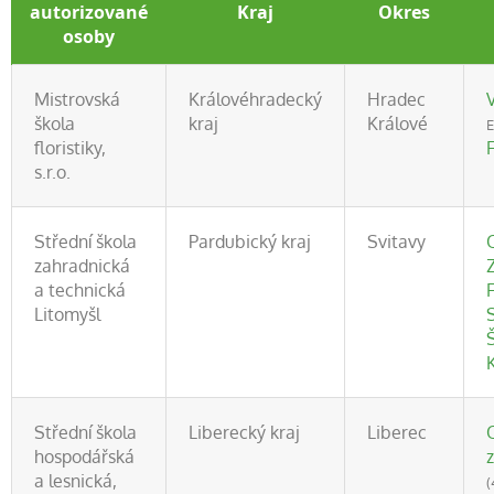
autorizované
Kraj
Okres
osoby
Mistrovská
Královéhradecký
Hradec
škola
kraj
Králové
E
floristiky,
F
s.r.o.
Střední škola
Pardubický kraj
Svitavy
zahradnická
a technická
F
Litomyšl
Střední škola
Liberecký kraj
Liberec
hospodářská
z
a lesnická,
(