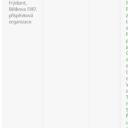
Frýdlant,
F
Bělíkova 1387,
P
příspěvková
organizace
t
0
j
0
E
E