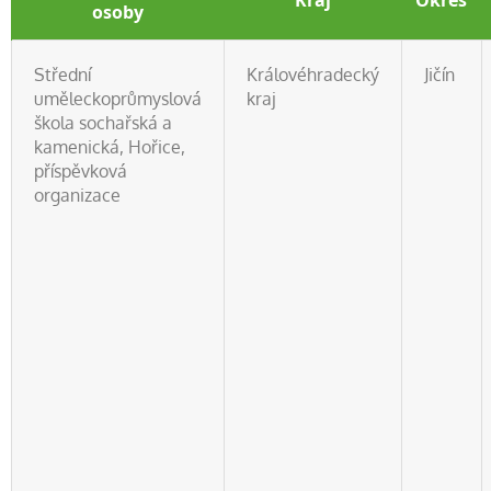
Kraj
Okres
osoby
Střední
Královéhradecký
Jičín
uměleckoprůmyslová
kraj
škola sochařská a
kamenická, Hořice,
příspěvková
organizace