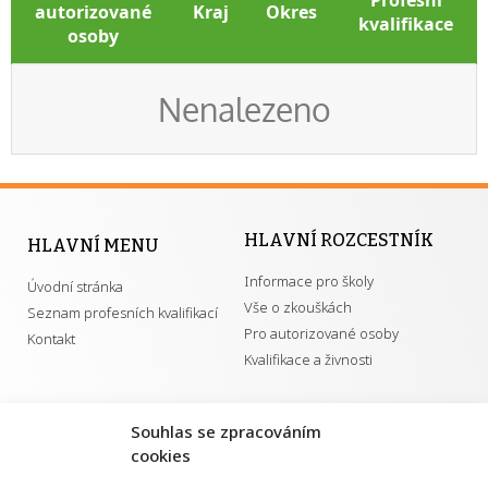
Profesní
autorizované
Kraj
Okres
kvalifikace
osoby
Nenalezeno
HLAVNÍ ROZCESTNÍK
HLAVNÍ MENU
Informace pro školy
Úvodní stránka
Vše o zkouškách
Seznam profesních kvalifikací
Pro autorizované osoby
Kontakt
Kvalifikace a živnosti
Souhlas se zpracováním
DŮLEŽITÉ ODKAZY
cookies
GDPR