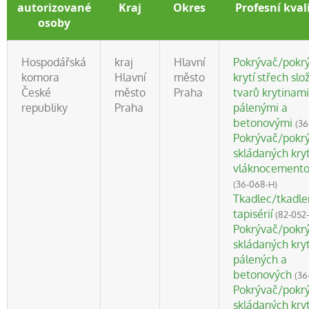
autorizované
Kraj
Okres
Profesní kval
osoby
Hospodářská
kraj
Hlavní
Pokrývač/pokr
komora
Hlavní
město
krytí střech slo
České
město
Praha
tvarů krytinami
republiky
Praha
pálenými a
betonovými
(36
Pokrývač/pokr
skládaných kry
vláknocement
(36-068-H)
Tkadlec/tkadl
tapisérií
(82-052
Pokrývač/pokr
skládaných kry
pálených a
betonových
(36
Pokrývač/pokr
skládaných kryt