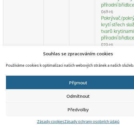
přírodní břidlic
069-H)
Pokrývač/pokr
krytí střech slo
tvarů krytinami
přírodní břidlic
070-H)
Ruční
Souhlas se zpracováním cookies
krajkář/krajkář
033-H)
Používáme cookies k optimalizaci našich webových stránek a našich služeb
Umělecký štuka
umělecká štuk
Přijmout
(82-011-H)
Pokrývač/pokr
Odmítnout
krytí střech slo
tvarů krytinami
Předvolby
vláknocement
(36-123-H)
Zásady cookies
Zásady ochrany osobních údajů
Ruční
tkadlec/tkadle