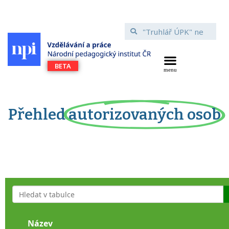
Přehled
autorizovaných osob
Název