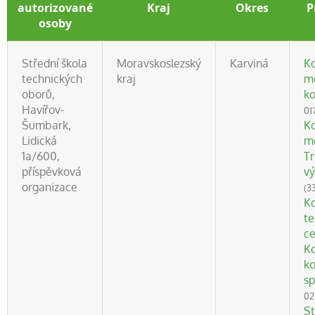
autorizované
Kraj
Okres
P
osoby
Střední škola
Moravskoslezský
Karviná
Ko
technických
kraj
m
oborů,
ko
Havířov-
01
Šumbark,
Ko
Lidická
mě
1a/600,
Tr
příspěvková
vý
organizace
(3
Ko
te
ce
Ko
ko
sp
02
St