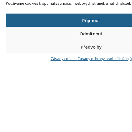
zd
Používáme cookies k optimalizaci našich webových stránek a našich služeb
05
Ze
Přijmout
H)
M
Odmítnout
pn
mo
Předvolby
(2
M
Zásady cookies
Zásady ochrany osobních údajů
k
pn
M
n
Dí
dí
n
M
za
(3
Ob