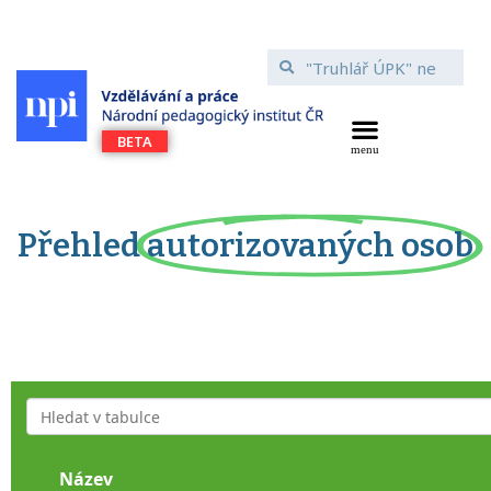
Přehled
autorizovaných osob
Název