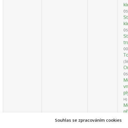
kl
05
St
kl
05
St
tr
00
T
(3
O
05
M
vn
pl
H)
M
př
a
Souhlas se zpracováním cookies
M