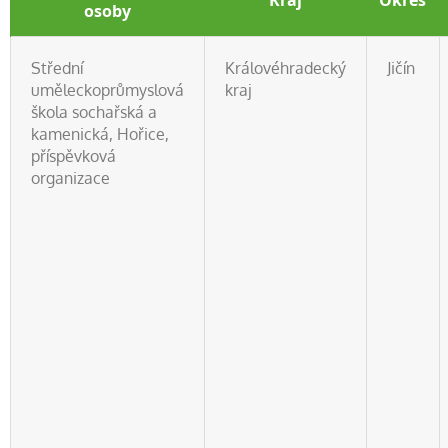
Kraj
Okres
osoby
Střední
Královéhradecký
Jičín
uměleckoprůmyslová
kraj
škola sochařská a
kamenická, Hořice,
příspěvková
organizace