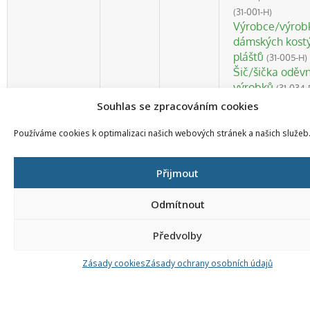
(31-001-H)
Výrobce/výrob
dámských kost
plášťů
(31-005-H)
Šič/šička oděvn
výrobků
(31-034-
Švadlena
(31-03
Souhlas se zpracováním cookies
Používáme cookies k optimalizaci našich webových stránek a našich služeb
Přijmout
HLAVNÍ ROZCESTNÍK
HLAVNÍ MENU
Odmítnout
Informace pro školy
Úvodní stránka
Vše o zkouškách
Seznam profesních kvalifikací
Předvolby
Pro autorizované osoby
Kontakt
Kvalifikace a živnosti
Zásady cookies
Zásady ochrany osobních údajů
DŮLEŽITÉ ODKAZY