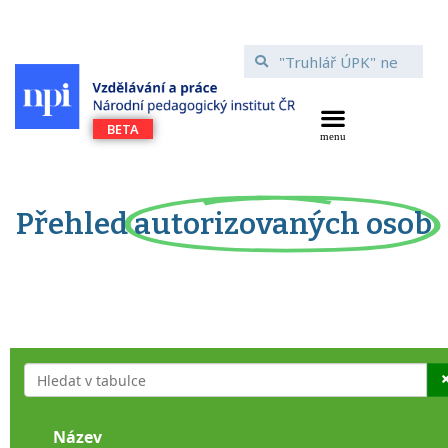
Přehled
autorizovaných osob
Název