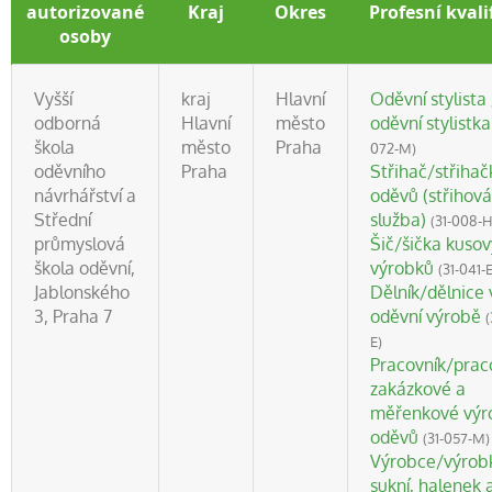
autorizované
Kraj
Okres
Profesní kvali
osoby
Vyšší
kraj
Hlavní
Oděvní stylista 
odborná
Hlavní
město
oděvní stylistka
škola
město
Praha
072-M)
oděvního
Praha
Střihač/střihač
návrhářství a
oděvů (střihová
Střední
služba)
(31-008-H
průmyslová
Šič/šička kuso
škola oděvní,
výrobků
(31-041-E
Jablonského
Dělník/dělnice 
3, Praha 7
oděvní výrobě
(
E)
Pracovník/prac
zakázkové a
měřenkové výr
oděvů
(31-057-M)
Výrobce/výrob
sukní, halenek 