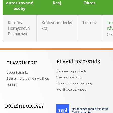
autorizované
Kraj
Okres
osoby
Kateřina
Královéhradecký
Trutnov
Tex
Hornychová
kraj
náv
Baliharová
(31
HLAVNÍ ROZCESTNÍK
HLAVNÍ MENU
Informace pro školy
Úvodní stránka
Vše o zkouškách
Seznam profesních kvalifikací
Pro autorizované osoby
Kontakt
Kvalifikace a živnosti
DŮLEŽITÉ ODKAZY