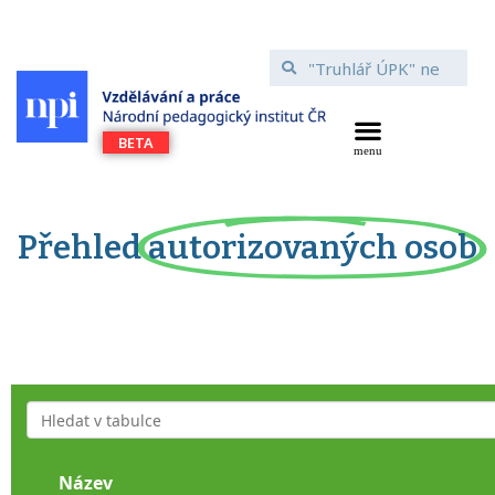
Přehled
autorizovaných osob
Název