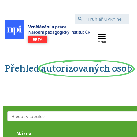
Přehled
autorizovaných osob
Název