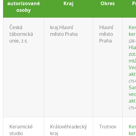
autorizované
Kraj
Okres
P
osoby
Česká
kraj Hlavní
Hlavní
Ker
tábornická
město Praha
město
ke
unie, z.s.
Praha
(28
Hla
zot
ml
Ved
akt
(75
Sa
ved
akt
(75
Keramické
Královéhradecký
Trutnov
Ker
studio
kraj
ke