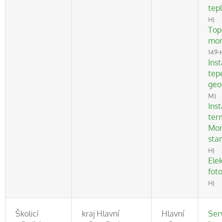
tep
H)
Top
mon
149-
Ins
tep
geo
M)
Inst
ter
Mon
sta
H)
Ele
fot
H)
Školicí
kraj Hlavní
Hlavní
Ser