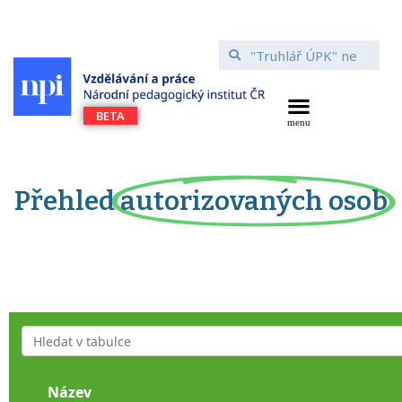
Přehled
autorizovaných osob
Název