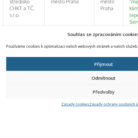
středisko
město Praha
město
"ma
CHKT a TČ,
Praha
klim
s.r.o.
tep
Ser
"vel
Souhlas se zpracováním cookie
klim
tep
Používáme cookies k optimalizaci našich webových stránek a našich služeb
Ins
tep
geo
Přijmout
M)
Odmítnout
Středisko
Plzeňský kraj
Plzeň-
Ser
Předvolby
profesního
jih
"ma
vzdělávání
klim
Zásady cookies
Zásady ochrany osobních 
VOLTIMO s.
tep
r. o.
Mon
inst
Mon
sla