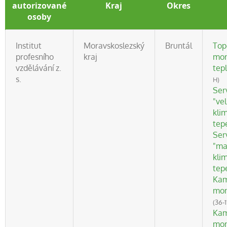
autorizované
Kraj
Okres
osoby
Institut
Moravskoslezský
Bruntál
Top
profesního
kraj
mon
vzdělávání z.
tep
s.
H)
Ser
"vel
klim
tep
Ser
"ma
klim
tep
Kam
mon
(36-1
Kam
mon