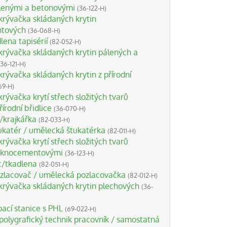
álenými a betonovými
(36-122-H)
rývačka skládaných krytin
ntových
(36-068-H)
lena tapisérií
(82-052-H)
rývačka skládaných krytin pálených a
(36-121-H)
rývačka skládaných krytin z přírodní
69-H)
rývačka krytí střech složitých tvarů
řírodní břidlice
(36-070-H)
ř/krajkářka
(82-033-H)
katér / umělecká štukatérka
(82-011-H)
rývačka krytí střech složitých tvarů
láknocementovými
(36-123-H)
c/tkadlena
(82-051-H)
zlacovač / umělecká pozlacovačka
(82-012-H)
rývačka skládaných krytin plechových
(36-
ací stanice s PHL
(69-022-H)
olygrafický technik pracovník / samostatná