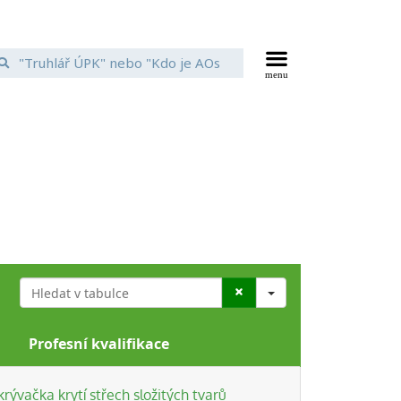
Search
Profesní kvalifikace
rývačka krytí střech složitých tvarů