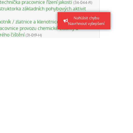
technička pracovnice řízení jakosti
(34-044-R)
nstruktorka základních pohybových aktivit
Nahlásit chybu
notník / zlatnice a klenotnice
(82-013-H)
Navrhnout vylepšení
acovnice provozu chemické čistírny a
ého čištění
(31-019-H)
ských strojů
(29-038-H)
nstruktorka pohybových aktivit osob s
i onemocněními
(74-019-N)
nstruktorka bodystylingu
(74-002-H)
a pro zhotovování, montáž a opravy
strukcí
(36-071-H)
ení sil
(29-039-H)
kařka
(69-038-H)
řka na akcidenčních ofsetových kotoučových
6-H)
rka vnitřního rozvodu plynu a zařízení
(36-
érka výtahů
(23-046-H)
izní technik spalinových cest
(36-024-H)
rka sportovního aerobiku