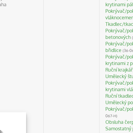
aha
krytinami p
Pokrývač/pok
vláknoceme
Tkadlec/tkad
Pokrývač/pok
betonových
Pokrývač/pok
břidlice
(36-0
Pokrývač/pok
krytinami z p
Ruční krajká
Umělecký štu
Pokrývač/pok
krytinami v
Ruční tkadle
Umělecký po
Pokrývač/pok
067-H)
Obsluha čerp
Samostatný p
b.