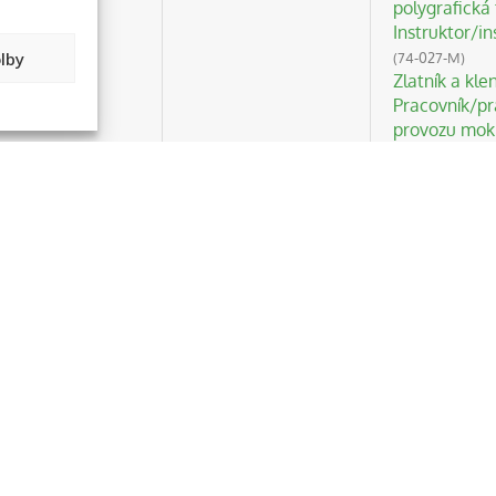
polygrafická 
Instruktor/i
lby
(74-027-M)
Zlatník a kle
Pracovník/pr
provozu mokr
Obsluha mlýn
Instruktor/i
civilizačním
Instruktor/i
Tesař/tesařk
vázaných kon
Obsluha zaříz
Zámkař/zám
Tiskař/tiska
strojích
(34-02
Montér/monté
005-H)
Montér/mont
Kominík – rev
Trenér/trené