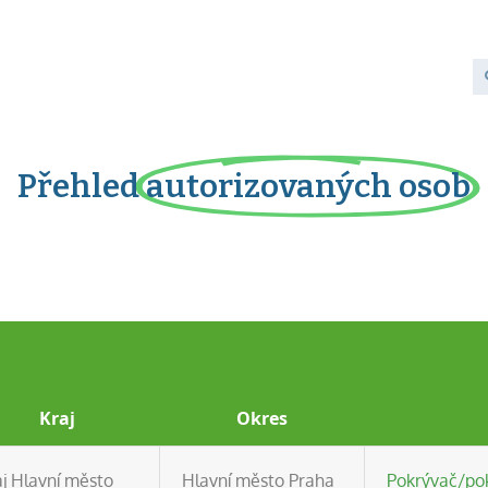
Přehled
autorizovaných osob
Kraj
Okres
aj Hlavní město
Hlavní město Praha
Pokrývač/pok