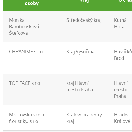
Kraj
Okre
osoby
Monika
Středočeský kraj
Kutná
Rambousková
Hora
Štefcová
CHRÁNÍME s.r.o.
Kraj Vysočina
Havlíčk
Brod
TOP FACE s.r.o.
kraj Hlavní
Hlavní
město Praha
město
Praha
Mistrovská škola
Královéhradecký
Hradec
floristiky, s.r.o.
kraj
Králové