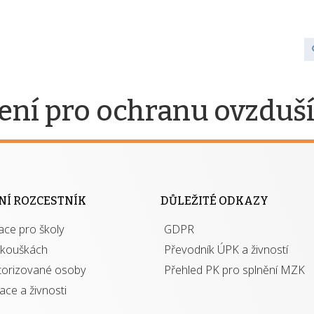
ení pro ochranu ovzduš
NÍ ROZCESTNÍK
DŮLEŽITÉ ODKAZY
ace pro školy
GDPR
zkouškách
Převodník ÚPK a živností
torizované osoby
Přehled PK pro splnění MZK
kace a živnosti