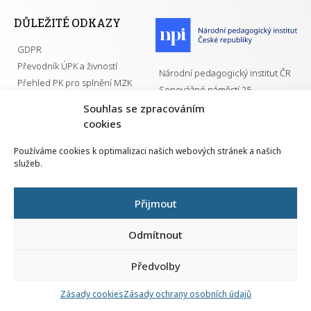
DŮLEŽITÉ ODKAZY
GDPR
Převodník ÚPK a živností
Národní pedagogický institut ČR
Přehled PK pro splnění MZK
Senovážné náměstí 25
110 00 Praha 1
Souhlas se zpracováním
cookies
Používáme cookies k optimalizaci našich webových stránek a našich
služeb.
Všechna práva vyhrazena | 2026
Přijmout
Odmítnout
Předvolby
Nahlá
chy
Zásady cookies
Zásady ochrany osobních údajů
Navrh