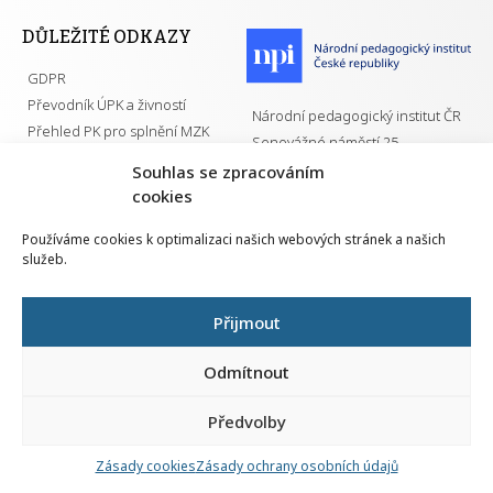
DŮLEŽITÉ ODKAZY
GDPR
Převodník ÚPK a živností
Národní pedagogický institut ČR
Přehled PK pro splnění MZK
Senovážné náměstí 25
110 00 Praha 1
Souhlas se zpracováním
cookies
Používáme cookies k optimalizaci našich webových stránek a našich
služeb.
Všechna práva vyhrazena | 2026
Přijmout
Odmítnout
Předvolby
Nahlá
chy
Zásady cookies
Zásady ochrany osobních údajů
Navrh