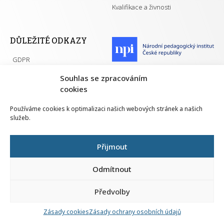
Kvalifikace a živnosti
DŮLEŽITÉ ODKAZY
GDPR
Převodník ÚPK a živností
Národní pedagogický institut ČR
Souhlas se zpracováním
Přehled PK pro splnění MZK
cookies
Senovážné náměstí 25
110 00 Praha 1
Používáme cookies k optimalizaci našich webových stránek a našich
služeb.
Přijmout
Všechna práva vyhrazena | 2026
Odmítnout
Předvolby
Nahlá
chy
Zásady cookies
Zásady ochrany osobních údajů
Navrh