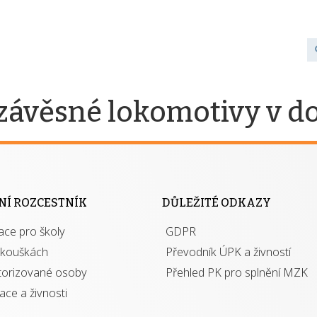
 závěsné lokomotivy v d
NÍ ROZCESTNÍK
DŮLEŽITÉ ODKAZY
ace pro školy
GDPR
zkouškách
Převodník ÚPK a živností
torizované osoby
Přehled PK pro splnění MZK
kace a živnosti