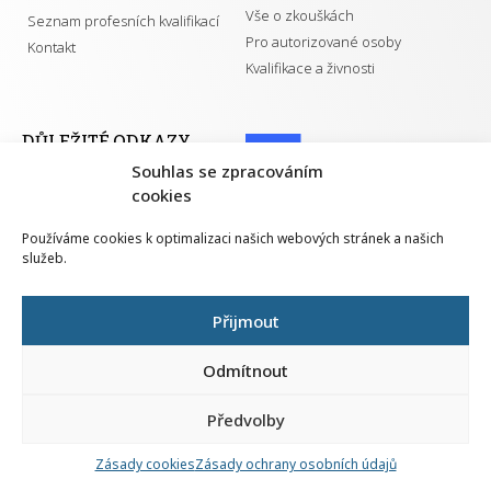
Vše o zkouškách
Seznam profesních kvalifikací
Pro autorizované osoby
Kontakt
Kvalifikace a živnosti
DŮLEŽITÉ ODKAZY
Souhlas se zpracováním
GDPR
cookies
Převodník ÚPK a živností
Národní pedagogický institut ČR
Přehled PK pro splnění MZK
Používáme cookies k optimalizaci našich webových stránek a našich
Senovážné náměstí 25
služeb.
110 00 Praha 1
Přijmout
Odmítnout
Všechna práva vyhrazena | 2026
Předvolby
Nahlá
chy
Zásady cookies
Zásady ochrany osobních údajů
Navrh