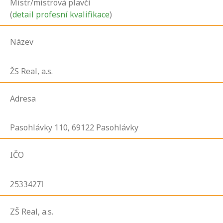
Mistr/mistrová plavčí
(
detail profesní kvalifikace
)
Název
ŽS Real, a.s.
Adresa
Pasohlávky
110,
69122
Pasohlávky
IČO
25334271
ZŠ Real, a.s.