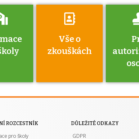
rmace
Vše o
P
školy
zkouškách
autor
os
jako škola
 rámci
Kdo 
soustavy
autori
ací jisté
osoba 
NÍ ROZCESTNÍK
DŮLEŽITÉ ODKAZY
y při
výhody m
ace pro školy
ávání
GDPR
autor