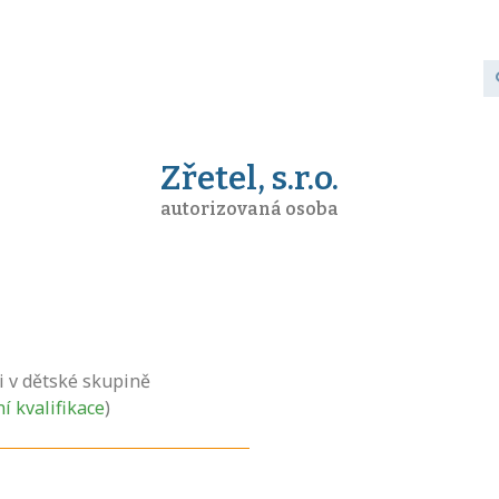
Zřetel, s.r.o.
autorizovaná osoba
i v dětské skupině
ní kvalifikace
)