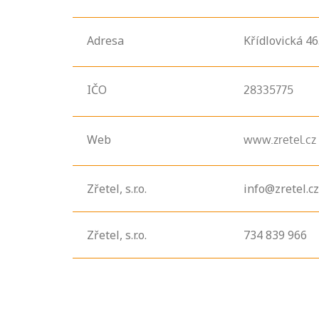
Adresa
Křídlovická
46
IČO
28335775
Web
www.zretel.cz
Projděte si
Zřetel, s.r.o.
info@zretel.cz
seznam
profesních
kvalifikací. Víte,
Zřetel, s.r.o.
734 839 966
jaké dovednosti
musíte pro danou
kvalifikaci
prokázat?