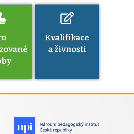
ro
Kvalifikace
izované
a živnosti
oby
je to
zovaná
a jaké
á získání
izace?