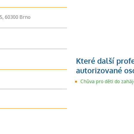
5,
60300
Brno
Chůva pro děti do zaháj
Zjistěte, jak se
přihlásit ke
zkoušce a kde
získáte informace
o tom, kdo vás
vyzkouší.