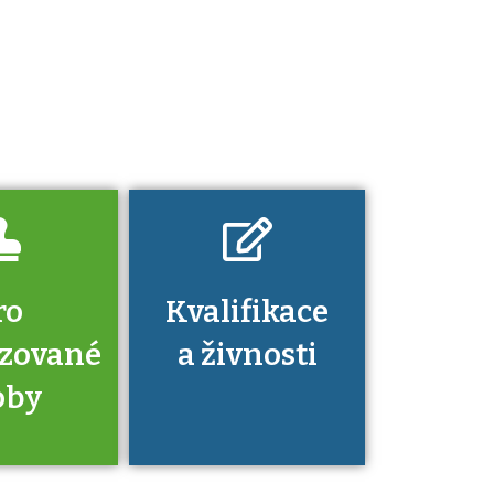
určitá kvalifikace.
Pro které toto
platí a kde si
znalosti a
dovednosti
nechat ověřit?
ro
Kvalifikace
izované
a živnosti
oby