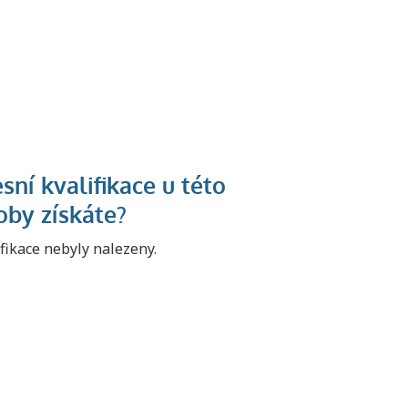
ifikace nebyly nalezeny.
U řady živností je
podmínkou k
jejímu získání