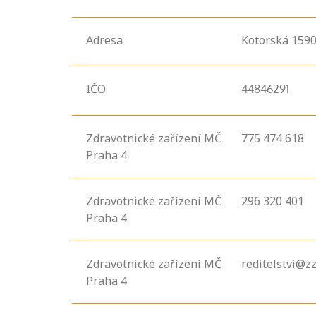
Adresa
Kotorská
1590
IČO
44846291
Zdravotnické zařízení MČ
775 474 618
Praha 4
Zdravotnické zařízení MČ
296 320 401
Praha 4
Zdravotnické zařízení MČ
reditelstvi@z
Praha 4
Projděte si
seznam