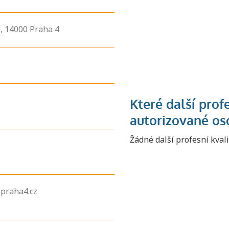
,
14000
Praha 4
Žádné další profesní kval
zpraha4.cz
Zjistěte, jak se