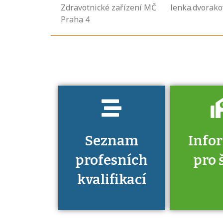
profesních
Zdravotnické zařízení MČ
lenka.dvorak
kvalifikací. Víte,
Praha 4
jaké dovednosti
musíte pro danou
kvalifikaci
prokázat?
Seznam
Info
profesních
pro 
kvalifikací