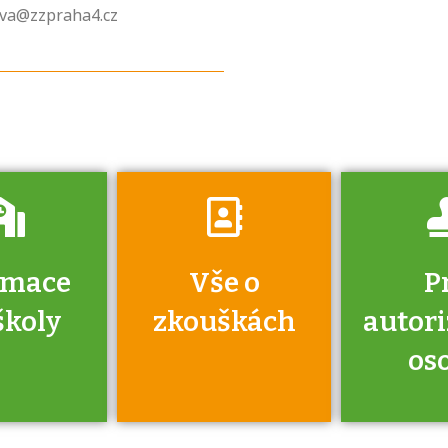
přihlásit ke
ova@zzpraha4.cz
zkoušce a kde
získáte informace
o tom, kdo vás
vyzkouší.
rmace
Vše o
P
školy
zkouškách
autor
os