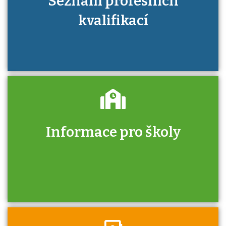
Seznam profesních
kvalifikací
Informace pro školy
Zjistěte, jak se přihlásit ke zkoušce a kde
získáte informace o tom, kdo vás vyzkouší.