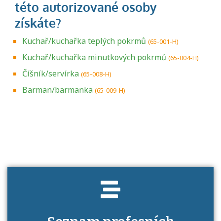
Kuchař/kuchařka teplých pokrmů
(65-001-H)
Kuchař/kuchařka minutkových pokrmů
(65-004-H)
Číšník/servírka
(65-008-H)
Barman/barmanka
(65-009-H)
Projděte si seznam profesních kvalifikací.
Víte, jaké dovednosti musíte pro danou
kvalifikaci prokázat?